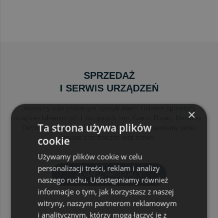
SPRZEDAŻ
I SERWIS URZĄDZEŃ
Jesteśmy autoryzowanym dystrybutorem i liderem sprzedaży
×
urządzeń lakierniczych i dozujących firm: Graco, Dopag, Metermix,
Ta strona używa plików
DeVilbiss, Ransburg, Binks, TL, Kewesta. Zapewniamy pełne
wsparcie techniczne oraz serwis.
cookie
Używamy plików cookie w celu
personalizacji treści, reklam i analizy
ZOBACZ PRODUKTY
naszego ruchu. Udostępniamy również
informacje o tym, jak korzystasz z naszej
witryny, naszym partnerom reklamowym
i analitycznym, którzy mogą łączyć je z